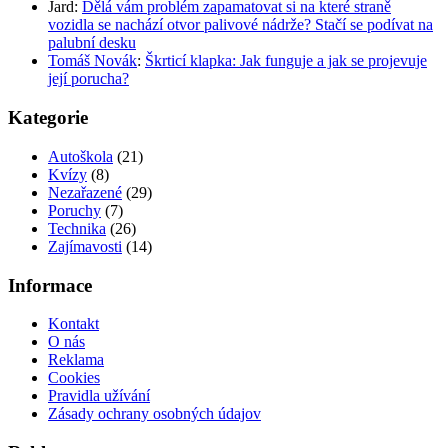
Jard
:
Dělá vám problém zapamatovat si na které straně
vozidla se nachází otvor palivové nádrže? Stačí se podívat na
palubní desku
Tomáš Novák
:
Škrticí klapka: Jak funguje a jak se projevuje
její porucha?
Kategorie
Autoškola
(21)
Kvízy
(8)
Nezařazené
(29)
Poruchy
(7)
Technika
(26)
Zajímavosti
(14)
Informace
Kontakt
O nás
Reklama
Cookies
Pravidla užívání
Zásady ochrany osobných údajov