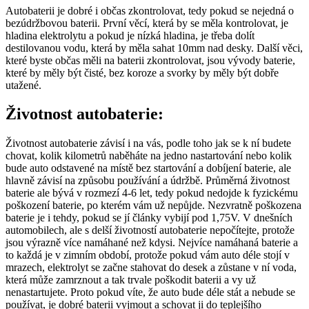
Autobaterii je dobré i občas zkontrolovat, tedy pokud se nejedná o
bezúdržbovou baterii. První věcí, která by se měla kontrolovat, je
hladina elektrolytu a pokud je nízká hladina, je třeba dolít
destilovanou vodu, která by měla sahat 10mm nad desky. Další věci,
které byste občas měli na baterii zkontrolovat, jsou vývody baterie,
které by měly být čisté, bez koroze a svorky by měly být dobře
utažené.
Životnost autobaterie:
Životnost autobaterie závisí i na vás, podle toho jak se k ní budete
chovat, kolik kilometrů naběháte na jedno nastartování nebo kolik
bude auto odstavené na místě bez startování a dobíjení baterie, ale
hlavně závisí na způsobu používání a údržbě. Průměrná životnost
baterie ale bývá v rozmezí 4-6 let, tedy pokud nedojde k fyzickému
poškození baterie, po kterém vám už nepůjde. Nezvratně poškozena
baterie je i tehdy, pokud se jí články vybijí pod 1,75V. V dnešních
automobilech, ale s delší životností autobaterie nepočítejte, protože
jsou výrazně více namáhané než kdysi. Nejvíce namáhaná baterie a
to každá je v zimním období, protože pokud vám auto déle stojí v
mrazech, elektrolyt se začne stahovat do desek a zůstane v ní voda,
která může zamrznout a tak trvale poškodit baterii a vy už
nenastartujete. Proto pokud víte, že auto bude déle stát a nebude se
používat, je dobré baterii vyjmout a schovat ji do teplejšího