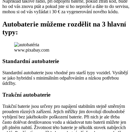
Například takové rádio, při odpojení baterie, pokud ztratí kód, bude
ho od vás znovu ptát a pokud jste si ho neprošel a dáte to do servisu,
mohou si od vás vyžádat i 30 € za vygenerování nového kódu.
Autobaterie můžeme rozdělit na 3 hlavní
typy:
www.pixabay.com
Standardní autobaterie
Standardní autobaterie jsou vhodné pro starší typy vozidel. Vyrábějí
se jako hybridní s minimálním odpařováním a nízkou potřebou
údržby.
Trakční autobaterie
Trakční baterie jsou určeny pro napájení stabilním stejně směrným
proudem různých zařízení. Jejich mřížky jim dovolují dlouhodobé
vybíjení bez jakéhokoliv poškození baterie. Při nich je ale třeba
často dolévat destilovanou vodu a skladovat tuto baterii můžete jen
při plném nabití. Životnost této baterie je několik stovek nabíjecích