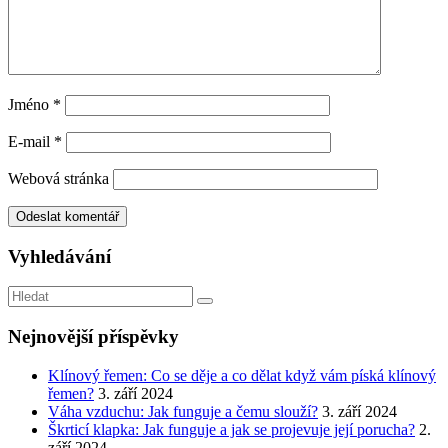
Jméno
*
E-mail
*
Webová stránka
Vyhledávání
Nejnovější příspěvky
Klínový řemen: Co se děje a co dělat když vám píská klínový
řemen?
3. září 2024
Váha vzduchu: Jak funguje a čemu slouží?
3. září 2024
Škrticí klapka: Jak funguje a jak se projevuje její porucha?
2.
září 2024