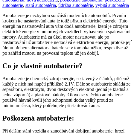
autobaterie
,
stará autobatéria
,
údržba autobatérie
,
vybitá autobatéria
Autobaterie je nezbytnou součástí moderních automobilů. Prvním
krokem ke nastartování auta je totiž přísun elektrické energie. Tuto
energii na nastartování auta vám dodá autobaterie, která je zdrojem
elektrické energie v motorových vozidlech vybavených spalovacími
motory. Autobaterie má za úkol motor nastartovat, ale po
nastartování už autobaterie nedodává elektrickou energii, protože její
úlohu přebere alternátor a baterie se v tom okamžiku, respektive až
po zahřátí motoru na provozní teplotu už jen dobíjí.
Co je vlastně autobaterie?
Autobaterie je chemický zdroj energie, sestavený z článků, přičemž
každý z nich má napětí přibližně 2,1V. Dále se autobaterie skládá ze
separátoru, elektrolytu, dvou deskových elektrod (jedná je kladná a
jedna záporná) a plastové nádoby. Olovo se v těchto autobaterie
používá hlavně kvůli jeho schopnosti dodat velký proud za
minimum času, který potřebujete při startování auta.
Poškozená autobaterie:
Při delším stání vozidla a zanedbávání dobíjení autobaterie, hrozí