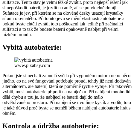
sulfatace. Tento stav je velmi těžké zvrátit, proto nejlepší řešení jak
si nepoškodit baterii, je jezdit na autě, ať se pravidelně dobíjí.
Sufatace je jev, při kterém se na olověné desky usazují krystalky
síranu olovnatého. Při tomto jevu se mění vlastnosti autobaterie a
pokud byste chtěli zvrátit toto poškození tak jedině při začínající
sulfataci a to tak že budete baterii opakovaně nabíjet při velmi
nízkém proudu.
Vybitá autobaterie:
www.pixabay.com
Pokud jste si nechali zapnutá světla při vypnutém motoru nebo něco
jiného, co na své fungování potřebuje proud, tehdy již není dodáván
alternátorem, ale baterií, která se poměrně rychle vybije. Při takovém
vybití, musí autobaterie připojit na nabíječku. Při nabíjení mnoho lidí
dělá chybu a tou je, že nabíjecí se baterii dají do málo
odvětrávaného prostoru. Při nabíjení se uvolňuje kyslík a vodík, toto
je také důvod proč byste se neměli během nabíjení autobaterie hrát s
ohněm.
Kontrola a údržba autobaterie: