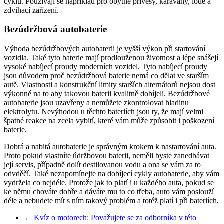
cyklů. Používají se například pro obytné přívěsy, karavany, lodě a
zdvihací zařízení.
Bezúdržbová autobaterie
Výhoda bezúdržbových autobaterii je vyšší výkon při startování
vozidla. Také tyto baterie mají prodlouženou životnost a lépe snášejí
vysoké nabíjecí proudy moderních vozidel. Tyto nabíjecí proudy
jsou důvodem proč bezúdržbová baterie nemá co dělat ve starším
autě. Vlastnosti a konstrukční limity starších alternátorů nejsou dost
výkonné na to aby takovou baterii kvalitně dobíjeli. Bezúdržbové
autobaterie jsou uzavřeny a nemůžete zkontrolovat hladinu
elektrolytu. Nevýhodou u těchto bateriích jsou ty, že mají velmi
špatné reakce na zcela vybití, které vám může způsobit i poškození
baterie.
Dobrá a nabitá autobaterie je správným krokem k nastartování auta.
Proto pokud vlastníte údržbovou baterii, neměli byste zanedbávat
její servis, případně dolít destilovanou vodu a ona se vám za to
odvděčí. Také nezapomínejte na dobíjecí cykly autobaterie, aby vám
vydržela co nejdéle. Protože jak to platí i u každého auta, pokud se
ke němu chováte dobře a dáváte mu to co třeba, auto vám poslouží
déle a nebudete mít s ním takový problém a totéž platí i při bateriích.
←
Kvíz o motorech: Považujete se za odborníka v této