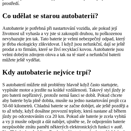
prostředí.
Co udělat se starou autobaterií?
Autobaterie je potřebná při nastartování vozidla, ale pokud její
životnost už vyhasla a vy jste si zakoupili druhou, tu poškozenou
nevyhazujte jen tak. Tato baterie je velmi nebezpečný odpad, který
je třeba ekologicky zlikvidovat. I když jsou nefunkční, dají se ještě
prodat a to firmám, které se živí recyklací kovou. Autobaterie jsou
velmi dobrým zdrojem olova a tak na té staré a nefunkční baterii
můžete ještě vydělat.
Kdy autobaterie nejvíce trpí?
S autobaterií můžete mít problémy hlavně když často startujete,
vypínáte motor a jezdíte na krátké vzdálenosti. Takový styl jízdy je
pro baterii nepříznivý, protože nemá šanci se dobít. Pokud chcete
aby baterie byla plně dobita, musíte na jedno nastartování projít cca
50-60 kilometrů. Chladná baterie se začne dobíjet, ale ještě později a
to až tehdy, když dosáhne provozní teploty, která nastane až během
jízdy po odcestováním cca 20 km. Pokud ale baterie je zcela vybitá
a vy ji musíte odpojit a dát nabíjet, ujistěte se, že odpojením baterie
nezpůsobíte ztrátu paměti některých elektronických funkci v autě.