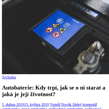
Technika
Autobaterie: Kdy trpí, jak se o ni starat a
jaká je její životnost?
1. dubna 2019
15. května 2019
Tomáš Novák
žádný komentář
autobaterka
,
nová autobatéria
,
poškodená autobatéria
,
poškozená