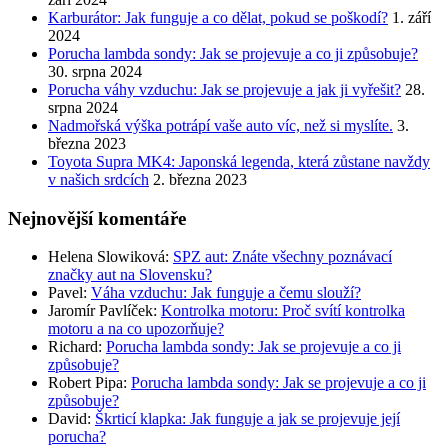
Karburátor: Jak funguje a co dělat, pokud se poškodí?
1. září
2024
Porucha lambda sondy: Jak se projevuje a co ji způsobuje?
30. srpna 2024
Porucha váhy vzduchu: Jak se projevuje a jak ji vyřešit?
28.
srpna 2024
Nadmořská výška potrápí vaše auto víc, než si myslíte.
3.
března 2023
Toyota Supra MK4: Japonská legenda, která zůstane navždy
v našich srdcích
2. března 2023
Nejnovější komentáře
Helena Slowiková
:
SPZ aut: Znáte všechny poznávací
značky aut na Slovensku?
Pavel
:
Váha vzduchu: Jak funguje a čemu slouží?
Jaromír Pavlíček
:
Kontrolka motoru: Proč svítí kontrolka
motoru a na co upozorňuje?
Richard
:
Porucha lambda sondy: Jak se projevuje a co ji
způsobuje?
Robert Pipa
:
Porucha lambda sondy: Jak se projevuje a co ji
způsobuje?
David
:
Škrticí klapka: Jak funguje a jak se projevuje její
porucha?