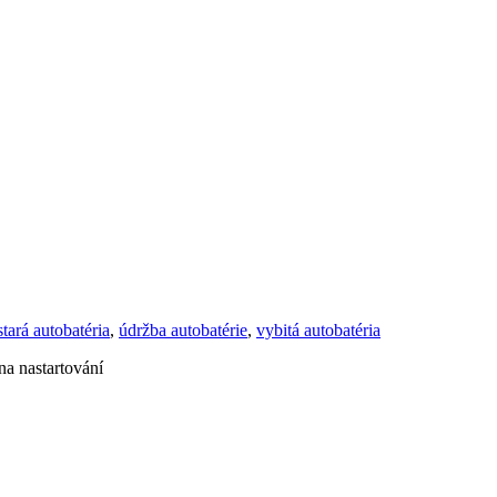
stará autobatéria
,
údržba autobatérie
,
vybitá autobatéria
na nastartování