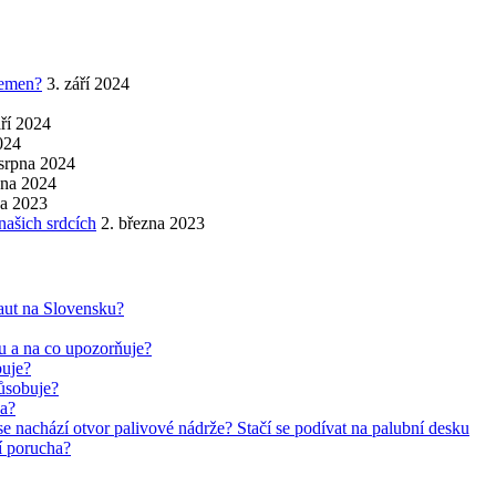
řemen?
3. září 2024
áří 2024
2024
 srpna 2024
pna 2024
na 2023
našich srdcích
2. března 2023
aut na Slovensku?
ru a na co upozorňuje?
buje?
působuje?
ha?
se nachází otvor palivové nádrže? Stačí se podívat na palubní desku
jí porucha?