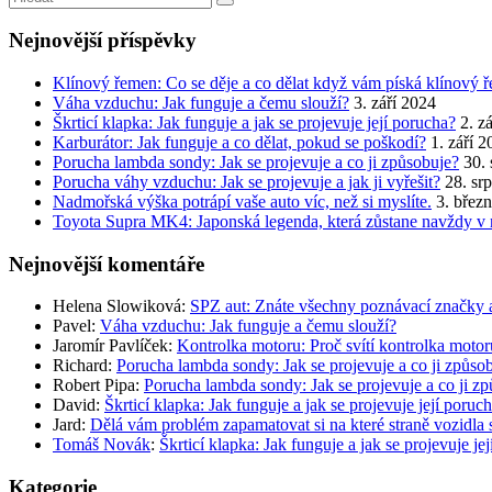
Nejnovější příspěvky
Klínový řemen: Co se děje a co dělat když vám píská klínový 
Váha vzduchu: Jak funguje a čemu slouží?
3. září 2024
Škrticí klapka: Jak funguje a jak se projevuje její porucha?
2. z
Karburátor: Jak funguje a co dělat, pokud se poškodí?
1. září 
Porucha lambda sondy: Jak se projevuje a co ji způsobuje?
30.
Porucha váhy vzduchu: Jak se projevuje a jak ji vyřešit?
28. sr
Nadmořská výška potrápí vaše auto víc, než si myslíte.
3. břez
Toyota Supra MK4: Japonská legenda, která zůstane navždy v 
Nejnovější komentáře
Helena Slowiková
:
SPZ aut: Znáte všechny poznávací značky 
Pavel
:
Váha vzduchu: Jak funguje a čemu slouží?
Jaromír Pavlíček
:
Kontrolka motoru: Proč svítí kontrolka moto
Richard
:
Porucha lambda sondy: Jak se projevuje a co ji způso
Robert Pipa
:
Porucha lambda sondy: Jak se projevuje a co ji z
David
:
Škrticí klapka: Jak funguje a jak se projevuje její poruc
Jard
:
Dělá vám problém zapamatovat si na které straně vozidla 
Tomáš Novák
:
Škrticí klapka: Jak funguje a jak se projevuje je
Kategorie