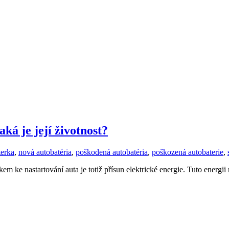
aká je její životnost?
terka
,
nová autobatéria
,
poškodená autobatéria
,
poškozená autobaterie
,
 ke nastartování auta je totiž přísun elektrické energie. Tuto energii 