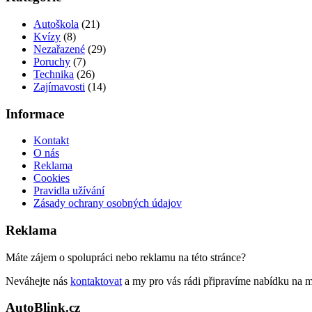
Autoškola
(21)
Kvízy
(8)
Nezařazené
(29)
Poruchy
(7)
Technika
(26)
Zajímavosti
(14)
Informace
Kontakt
O nás
Reklama
Cookies
Pravidla užívání
Zásady ochrany osobných údajov
Reklama
Máte zájem o spolupráci nebo reklamu na této stránce?
Neváhejte nás
kontaktovat
a my pro vás rádi připravíme nabídku na 
AutoBlink.cz