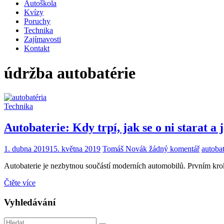
Autoškola
Kvízy
Poruchy
Technika
Zajímavosti
Kontakt
údržba autobatérie
Technika
Autobaterie: Kdy trpí, jak se o ni starat a j
1. dubna 2019
15. května 2019
Tomáš Novák
žádný komentář
autoba
Autobaterie je nezbytnou součástí moderních automobilů. Prvním krokem
Čtěte více
Vyhledávání