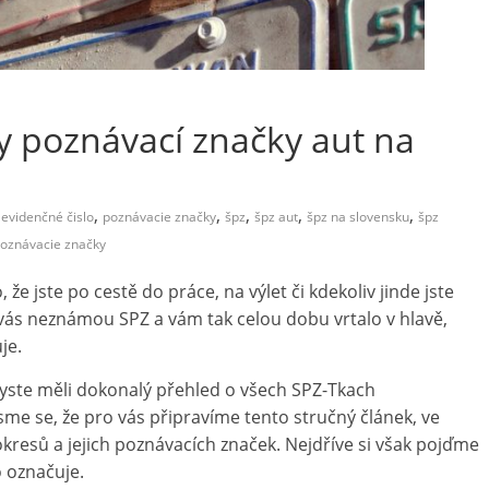
y poznávací značky aut na
,
,
,
,
,
evidenčné čislo
poznávacie značky
špz
špz aut
špz na slovensku
špz
poznávacie značky
 že jste po cestě do práce, na výlet či kdekoliv jinde jste
 vás neznámou SPZ a vám tak celou dobu vrtalo v hlavě,
je.
byste měli dokonalý přehled o všech SPZ-Tkach
sme se, že pro vás připravíme tento stručný článek, ve
resů a jejich poznávacích značek. Nejdříve si však pojďme
o označuje.