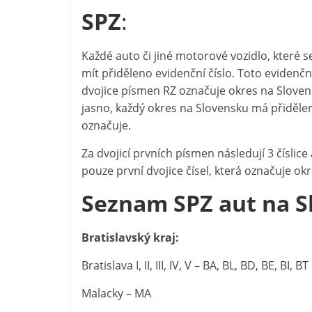
SPZ
:
Každé auto či jiné motorové vozidlo, které 
mít přiděleno evidenční číslo. Toto evidenční
dvojice písmen RZ označuje okres na Slovens
jasno, každý okres na Slovensku má přiděle
označuje.
Za dvojicí prvních písmen následují 3 číslic
pouze první dvojice čísel, která označuje okr
Seznam SPZ aut na S
Bratislavský kraj:
Bratislava I, II, III, IV, V – BA, BL, BD, BE, BI, BT
Malacky – MA