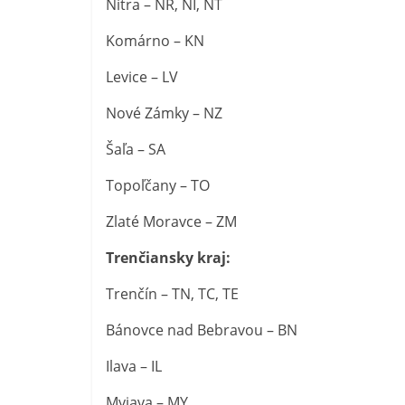
Nitra – NR, NI, NT
Komárno – KN
Levice – LV
Nové Zámky – NZ
Šaľa – SA
Topoľčany – TO
Zlaté Moravce – ZM
Trenčiansky kraj:
Trenčín – TN, TC, TE
Bánovce nad Bebravou – BN
Ilava – IL
Myjava – MY