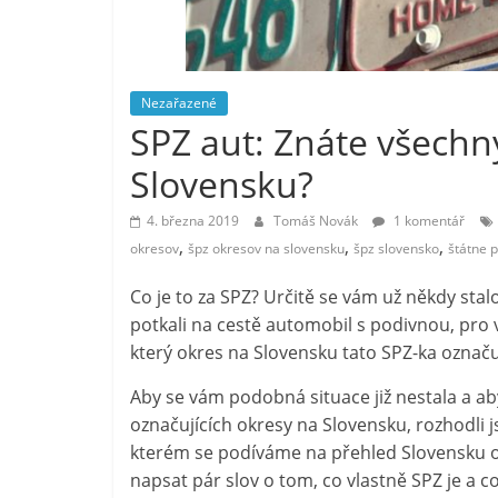
Nezařazené
SPZ aut: Znáte všechn
Slovensku?
4. března 2019
Tomáš Novák
1 komentář
,
,
,
okresov
špz okresov na slovensku
špz slovensko
štátne 
Co je to za SPZ? Určitě se vám už někdy stalo,
potkali na cestě automobil s podivnou, pro
který okres na Slovensku tato SPZ-ka označu
Aby se vám podobná situace již nestala a a
označujících okresy na Slovensku, rozhodli j
kterém se podíváme na přehled Slovensku ok
napsat pár slov o tom, co vlastně SPZ je a c