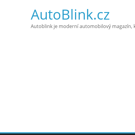
Přeskočit
AutoBlink.cz
na
obsah
Autoblink je moderní automobilový magazín, k