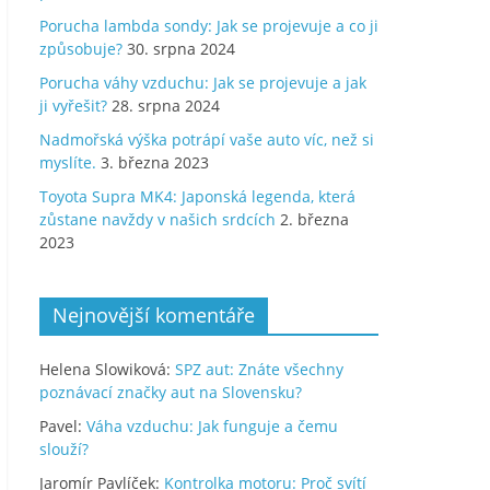
Porucha lambda sondy: Jak se projevuje a co ji
způsobuje?
30. srpna 2024
Porucha váhy vzduchu: Jak se projevuje a jak
ji vyřešit?
28. srpna 2024
Nadmořská výška potrápí vaše auto víc, než si
myslíte.
3. března 2023
Toyota Supra MK4: Japonská legenda, která
zůstane navždy v našich srdcích
2. března
2023
Nejnovější komentáře
Helena Slowiková
:
SPZ aut: Znáte všechny
poznávací značky aut na Slovensku?
Pavel
:
Váha vzduchu: Jak funguje a čemu
slouží?
Jaromír Pavlíček
:
Kontrolka motoru: Proč svítí