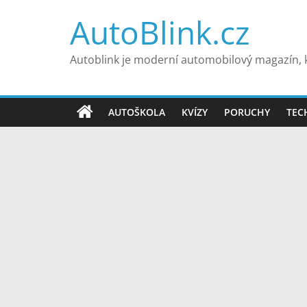
Přeskočit
AutoBlink.cz
na
obsah
Autoblink je moderní automobilový magazín, k
AUTOŠKOLA
KVÍZY
PORUCHY
TEC