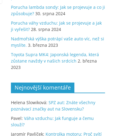
Porucha lambda sondy: Jak se projevuje a co ji
způsobuje?
30. srpna 2024
Porucha váhy vzduchu: Jak se projevuje a jak
ji vyřešit?
28. srpna 2024
Nadmořská výška potrápí vaše auto víc, než si
myslíte.
3. března 2023
Toyota Supra MK4: Japonská legenda, která
zůstane navždy v našich srdcích
2. března
2023
Nejnovější komentáře
Helena Slowiková
:
SPZ aut: Znáte všechny
poznávací značky aut na Slovensku?
Pavel
:
Váha vzduchu: Jak funguje a čemu
slouží?
Jaromír Pavlíček
:
Kontrolka motoru: Proč svítí