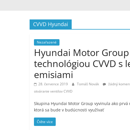
CVVD Hyundai
Nezařazené
Hyundai Motor Group 
technológiou CVVD s 
emisiami
28. července 2019
Tomáš Novák
žádný komen
otváranie ventilov CVVD
Skupina Hyundai Motor Group vyvinula ako prvá n
ktorá sa bude v budúcnosti využívať
Čtěte více