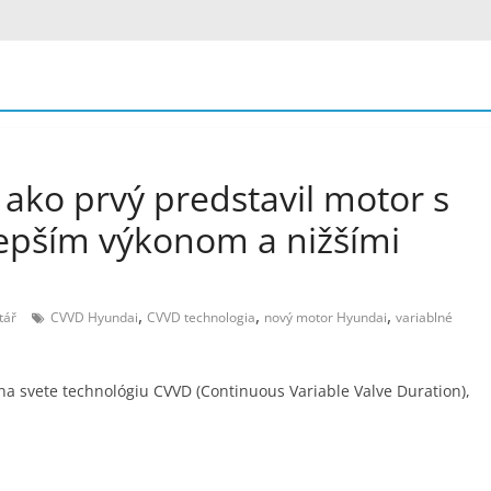
ako prvý predstavil motor s
lepším výkonom a nižšími
,
,
,
tář
CVVD Hyundai
CVVD technologia
nový motor Hyundai
variablné
a svete technológiu CVVD (Continuous Variable Valve Duration),