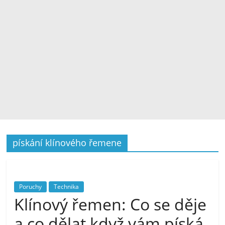
pískání klínového řemene
Poruchy
Technika
Klínový řemen: Co se děje
a co dělat když vám píská