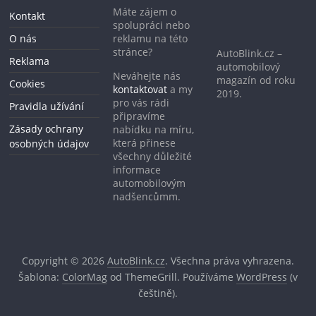
Máte zájem o
Kontakt
spolupráci nebo
O nás
reklamu na této
stránce?
AutoBlink.cz –
Reklama
automobilový
Neváhejte nás
magazín od roku
Cookies
kontaktovat
a my
2019.
pro vás rádi
Pravidla užívání
připravíme
Zásady ochrany
nabídku na míru,
která přinese
osobných údajov
všechny důležité
informace
automobilovým
nadšencůmm.
Copyright © 2026
AutoBlink.cz
. Všechna práva vyhrazena.
Šablona:
ColorMag
od ThemeGrill. Používáme
WordPress
(v
češtině).