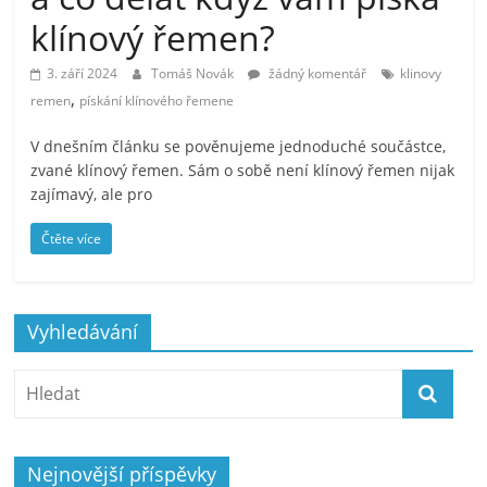
klínový řemen?
3. září 2024
Tomáš Novák
žádný komentář
klinovy
,
remen
pískání klínového řemene
V dnešním článku se pověnujeme jednoduché součástce,
zvané klínový řemen. Sám o sobě není klínový řemen nijak
zajímavý, ale pro
Čtěte více
Vyhledávání
Nejnovější příspěvky