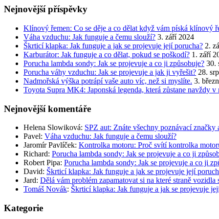
Nejnovější příspěvky
Klínový řemen: Co se děje a co dělat když vám píská klínový 
Váha vzduchu: Jak funguje a čemu slouží?
3. září 2024
Škrticí klapka: Jak funguje a jak se projevuje její porucha?
2. z
Karburátor: Jak funguje a co dělat, pokud se poškodí?
1. září 
Porucha lambda sondy: Jak se projevuje a co ji způsobuje?
30.
Porucha váhy vzduchu: Jak se projevuje a jak ji vyřešit?
28. sr
Nadmořská výška potrápí vaše auto víc, než si myslíte.
3. břez
Toyota Supra MK4: Japonská legenda, která zůstane navždy v 
Nejnovější komentáře
Helena Slowiková
:
SPZ aut: Znáte všechny poznávací značky 
Pavel
:
Váha vzduchu: Jak funguje a čemu slouží?
Jaromír Pavlíček
:
Kontrolka motoru: Proč svítí kontrolka moto
Richard
:
Porucha lambda sondy: Jak se projevuje a co ji způso
Robert Pipa
:
Porucha lambda sondy: Jak se projevuje a co ji z
David
:
Škrticí klapka: Jak funguje a jak se projevuje její poruc
Jard
:
Dělá vám problém zapamatovat si na které straně vozidla 
Tomáš Novák
:
Škrticí klapka: Jak funguje a jak se projevuje je
Kategorie