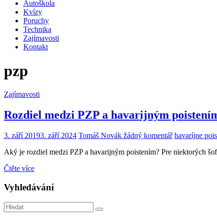
Autoškola
Kvízy
Poruchy
Technika
Zajímavosti
Kontakt
pzp
Zajímavosti
Rozdiel medzi PZP a havarijným poistením
3. září 2019
3. září 2024
Tomáš Novák
žádný komentář
havaríjne pois
Aký je rozdiel medzi PZP a havarijným poistením? Pre niektorých šo
Čtěte více
Vyhledávání