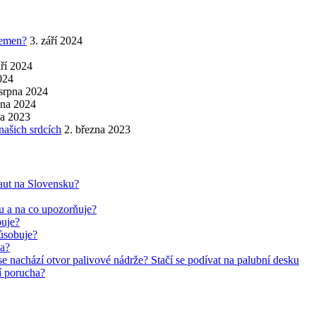
řemen?
3. září 2024
áří 2024
2024
 srpna 2024
pna 2024
na 2023
našich srdcích
2. března 2023
aut na Slovensku?
ru a na co upozorňuje?
buje?
působuje?
ha?
se nachází otvor palivové nádrže? Stačí se podívat na palubní desku
jí porucha?