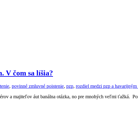
. V čom sa líšia?
tenie
,
povinné zmluvné poistenie
,
pzp
,
rozdiel medzi pzp a havarijným
férov a majiteľov áut banálna otázka, no pre mnohých veľmi ťažká. P