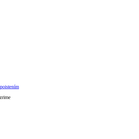
 poistením
ozrime