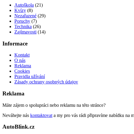
Autoškola
(21)
Kvízy
(8)
Nezařazené
(29)
Poruchy
(7)
Technika
(26)
Zajímavosti
(14)
Informace
Kontakt
O nás
Reklama
Cookies
Pravidla užívání
Zásady ochrany osobných údajov
Reklama
Máte zájem o spolupráci nebo reklamu na této stránce?
Neváhejte nás
kontaktovat
a my pro vás rádi připravíme nabídku na 
AutoBlink.cz