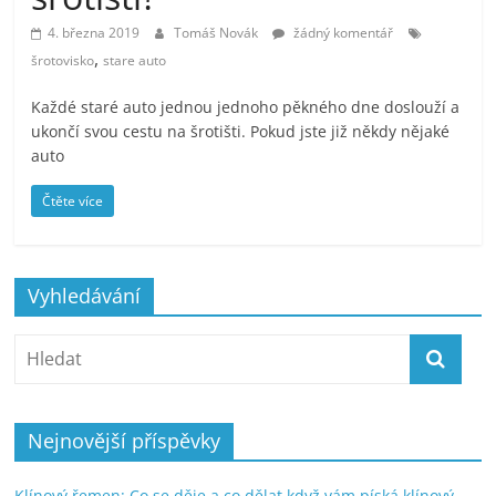
4. března 2019
Tomáš Novák
žádný komentář
,
šrotovisko
stare auto
Každé staré auto jednou jednoho pěkného dne doslouží a
ukončí svou cestu na šrotišti. Pokud jste již někdy nějaké
auto
Čtěte více
Vyhledávání
Nejnovější příspěvky
Klínový řemen: Co se děje a co dělat když vám píská klínový