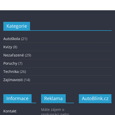
Kategorie
Autoškola
(21)
Kvízy
(8)
Nezařazené
(29)
Poruchy
(7)
Technika
(26)
Zajímavosti
(14)
Informace
Reklama
AutoBlink.cz
Máte zájem o
Kontakt
spolupráci nebo