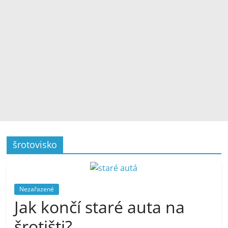
šrotovisko
Nezařazené
Jak končí staré auta na
šrotišti?