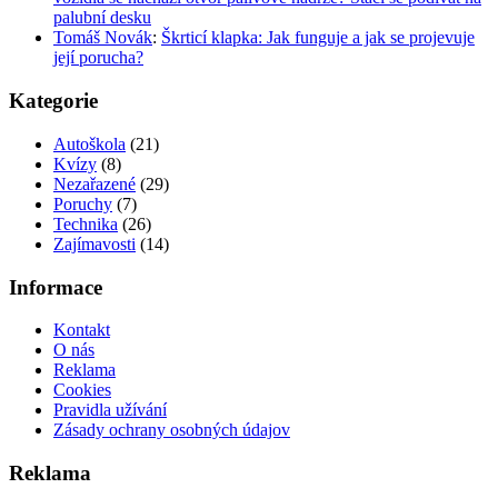
palubní desku
Tomáš Novák
:
Škrticí klapka: Jak funguje a jak se projevuje
její porucha?
Kategorie
Autoškola
(21)
Kvízy
(8)
Nezařazené
(29)
Poruchy
(7)
Technika
(26)
Zajímavosti
(14)
Informace
Kontakt
O nás
Reklama
Cookies
Pravidla užívání
Zásady ochrany osobných údajov
Reklama