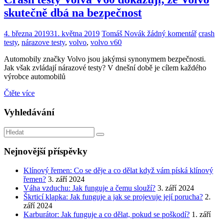
skutečně dbá na bezpečnost
4. března 2019
31. května 2019
Tomáš Novák
žádný komentář
crash
testy
,
nárazove testy
,
volvo
,
volvo v60
Automobily značky Volvo jsou jakýmsi synonymem bezpečnosti.
Jak však zvládají nárazové testy? V dnešní době je cílem každého
výrobce automobilů
Čtěte více
Vyhledávání
Nejnovější příspěvky
Klínový řemen: Co se děje a co dělat když vám píská klínový
řemen?
3. září 2024
Váha vzduchu: Jak funguje a čemu slouží?
3. září 2024
Škrticí klapka: Jak funguje a jak se projevuje její porucha?
2.
září 2024
Karburátor: Jak funguje a co dělat, pokud se poškodí?
1. září