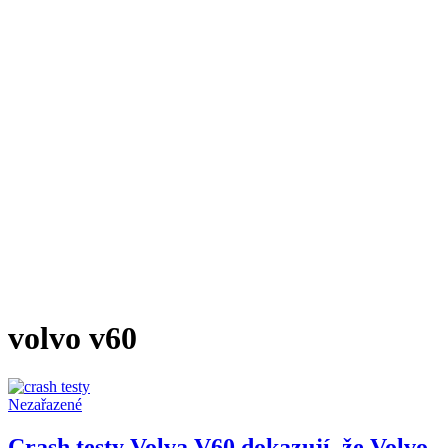
volvo v60
Nezařazené
Crash testy Volva V60 dokazují, že Volvo