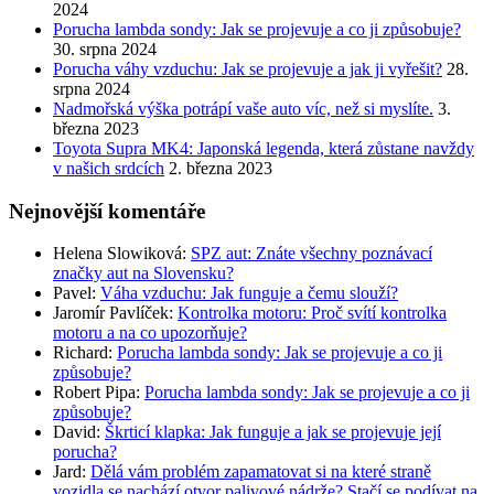
2024
Porucha lambda sondy: Jak se projevuje a co ji způsobuje?
30. srpna 2024
Porucha váhy vzduchu: Jak se projevuje a jak ji vyřešit?
28.
srpna 2024
Nadmořská výška potrápí vaše auto víc, než si myslíte.
3.
března 2023
Toyota Supra MK4: Japonská legenda, která zůstane navždy
v našich srdcích
2. března 2023
Nejnovější komentáře
Helena Slowiková
:
SPZ aut: Znáte všechny poznávací
značky aut na Slovensku?
Pavel
:
Váha vzduchu: Jak funguje a čemu slouží?
Jaromír Pavlíček
:
Kontrolka motoru: Proč svítí kontrolka
motoru a na co upozorňuje?
Richard
:
Porucha lambda sondy: Jak se projevuje a co ji
způsobuje?
Robert Pipa
:
Porucha lambda sondy: Jak se projevuje a co ji
způsobuje?
David
:
Škrticí klapka: Jak funguje a jak se projevuje její
porucha?
Jard
:
Dělá vám problém zapamatovat si na které straně
vozidla se nachází otvor palivové nádrže? Stačí se podívat na