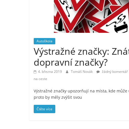
Autoškola
Výstražné značky: Zná
dopravní značky?
4. března 2019
Tomáš Novák
žádný komentář
na ceste
Výstražné značky upozorňují na místa, kde může 
proto by měly zvýšit svou
Čtěte více