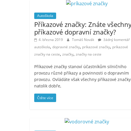
Autoškola
Příkazové značky: Znáte všechn
příkazové dopravní značky?
4. března 2019
Tomáš Novák
žádný komentář
,
,
,
autoškola
dopravné značky
príkazové značky
príkazové
,
,
značky na ceste
značky
značky na ceste
Příkazové značky stanoví účastníkům silničního
provozu různé příkazy a povinnosti o dopravním
provozu. Ovládáte však všechny příkazové značky
natolik dobře,
Čtěte více