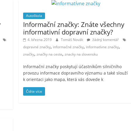
Autoškola
y
Informační značky: Znáte všechny
informativní dopravní značky?
4. března 2019
Tomáš Novák
žádný komentář
,
,
,
dopravné značky
informačné značky
informatívne značky
,
,
značky
značky na ceste
znacky na slovensku
Informační značky poskytují účastníkům silničního
provozu informace dopravního významu a také slouží
k orientaci jako mapa, která vás dovede k
Čtěte více