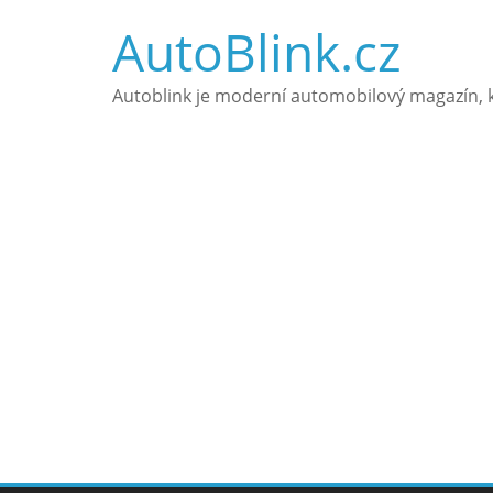
Přeskočit
AutoBlink.cz
na
obsah
Autoblink je moderní automobilový magazín, k