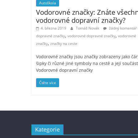
Autoškola
Vodorovné značky: Znáte všech
vodorovné dopravní značky?
4. března 2019
Tomáš Novák
žádný komentář
,
,
dopravné značky
vodorovné dopravné značky
vodorovné
,
značky
značky na ceste
Vodorovné značky jsou značky zobrazeny jako čár
šipky či různé jiné symboly na cestě a její součás
Vodorovné dopravní značky
Čtěte více
Kategorie