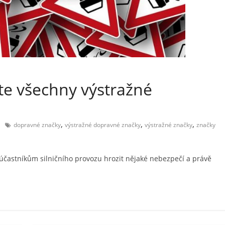
te všechny výstražné
,
,
,
dopravné značky
výstražné dopravné značky
výstražné značky
značky
účastníkům silničního provozu hrozit nějaké nebezpečí a právě