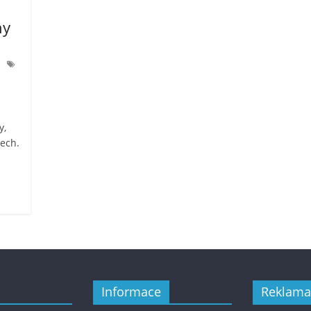
ny
y,
tech.
Informace
Reklama