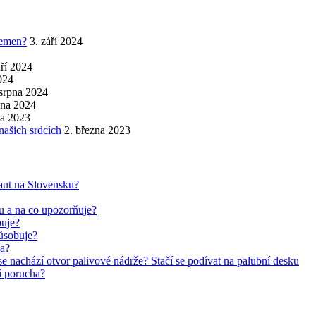
řemen?
3. září 2024
áří 2024
2024
 srpna 2024
pna 2024
na 2023
našich srdcích
2. března 2023
aut na Slovensku?
ru a na co upozorňuje?
buje?
působuje?
ha?
se nachází otvor palivové nádrže? Stačí se podívat na palubní desku
jí porucha?