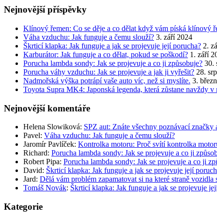
Nejnovější příspěvky
Klínový řemen: Co se děje a co dělat když vám píská klínový 
Váha vzduchu: Jak funguje a čemu slouží?
3. září 2024
Škrticí klapka: Jak funguje a jak se projevuje její porucha?
2. z
Karburátor: Jak funguje a co dělat, pokud se poškodí?
1. září 
Porucha lambda sondy: Jak se projevuje a co ji způsobuje?
30.
Porucha váhy vzduchu: Jak se projevuje a jak ji vyřešit?
28. sr
Nadmořská výška potrápí vaše auto víc, než si myslíte.
3. břez
Toyota Supra MK4: Japonská legenda, která zůstane navždy v 
Nejnovější komentáře
Helena Slowiková
:
SPZ aut: Znáte všechny poznávací značky 
Pavel
:
Váha vzduchu: Jak funguje a čemu slouží?
Jaromír Pavlíček
:
Kontrolka motoru: Proč svítí kontrolka moto
Richard
:
Porucha lambda sondy: Jak se projevuje a co ji způso
Robert Pipa
:
Porucha lambda sondy: Jak se projevuje a co ji z
David
:
Škrticí klapka: Jak funguje a jak se projevuje její poruc
Jard
:
Dělá vám problém zapamatovat si na které straně vozidla 
Tomáš Novák
:
Škrticí klapka: Jak funguje a jak se projevuje je
Kategorie