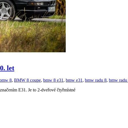
. let
bmw 8
,
BMW 8 coupe
,
bmw 8 e31
,
bmw e31
,
bmw radu 8
,
bmw radu 
značením E31. Je to 2-dveřové čtyřmístné