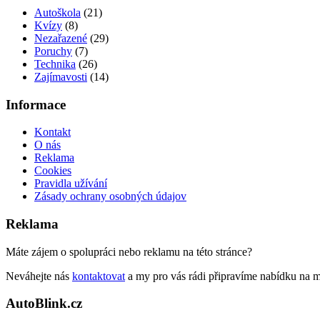
Autoškola
(21)
Kvízy
(8)
Nezařazené
(29)
Poruchy
(7)
Technika
(26)
Zajímavosti
(14)
Informace
Kontakt
O nás
Reklama
Cookies
Pravidla užívání
Zásady ochrany osobných údajov
Reklama
Máte zájem o spolupráci nebo reklamu na této stránce?
Neváhejte nás
kontaktovat
a my pro vás rádi připravíme nabídku na 
AutoBlink.cz