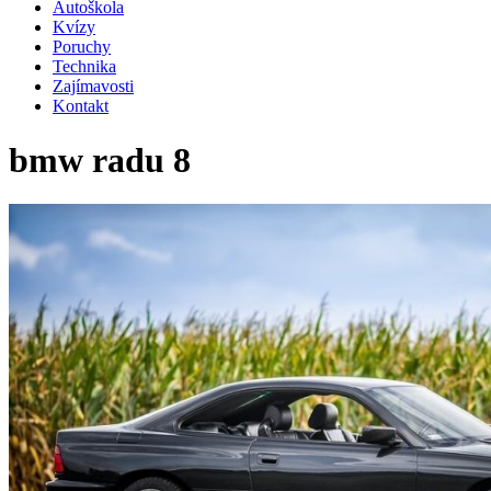
Autoškola
Kvízy
Poruchy
Technika
Zajímavosti
Kontakt
bmw radu 8