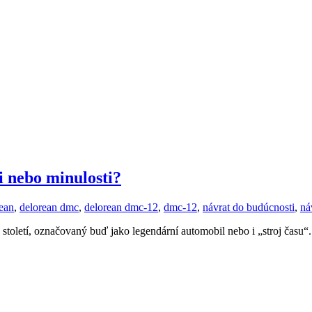
 nebo minulosti?
ean
,
delorean dmc
,
delorean dmc-12
,
dmc-12
,
návrat do budúcnosti
,
ná
oletí, označovaný buď jako legendární automobil nebo i „stroj času“.