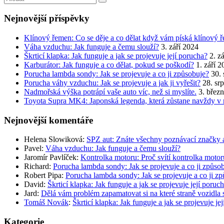
Nejnovější příspěvky
Klínový řemen: Co se děje a co dělat když vám píská klínový 
Váha vzduchu: Jak funguje a čemu slouží?
3. září 2024
Škrticí klapka: Jak funguje a jak se projevuje její porucha?
2. z
Karburátor: Jak funguje a co dělat, pokud se poškodí?
1. září 
Porucha lambda sondy: Jak se projevuje a co ji způsobuje?
30.
Porucha váhy vzduchu: Jak se projevuje a jak ji vyřešit?
28. sr
Nadmořská výška potrápí vaše auto víc, než si myslíte.
3. břez
Toyota Supra MK4: Japonská legenda, která zůstane navždy v 
Nejnovější komentáře
Helena Slowiková
:
SPZ aut: Znáte všechny poznávací značky 
Pavel
:
Váha vzduchu: Jak funguje a čemu slouží?
Jaromír Pavlíček
:
Kontrolka motoru: Proč svítí kontrolka moto
Richard
:
Porucha lambda sondy: Jak se projevuje a co ji způso
Robert Pipa
:
Porucha lambda sondy: Jak se projevuje a co ji z
David
:
Škrticí klapka: Jak funguje a jak se projevuje její poruc
Jard
:
Dělá vám problém zapamatovat si na které straně vozidla 
Tomáš Novák
:
Škrticí klapka: Jak funguje a jak se projevuje je
Kategorie