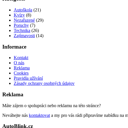
Autoškola
(21)
Kvízy
(8)
Nezařazené
(29)
Poruchy
(7)
Technika
(26)
Zajímavosti
(14)
Informace
Kontakt
O nás
Reklama
Cookies
Pravidla užívání
Zásady ochrany osobných údajov
Reklama
Máte zájem o spolupráci nebo reklamu na této stránce?
Neváhejte nás
kontaktovat
a my pro vás rádi připravíme nabídku na 
AutoBlink.cz