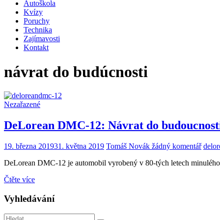
Autoškola
Kvízy
Poruchy
Technika
Zajímavosti
Kontakt
návrat do budúcnosti
Nezařazené
DeLorean DMC-12: Návrat do budoucnosti
19. března 2019
31. května 2019
Tomáš Novák
žádný komentář
delor
DeLorean DMC-12 je automobil vyrobený v 80-tých letech minulého st
Čtěte více
Vyhledávání