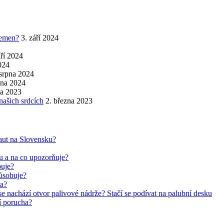
řemen?
3. září 2024
áří 2024
2024
 srpna 2024
pna 2024
na 2023
našich srdcích
2. března 2023
aut na Slovensku?
ru a na co upozorňuje?
buje?
působuje?
ha?
se nachází otvor palivové nádrže? Stačí se podívat na palubní desku
jí porucha?