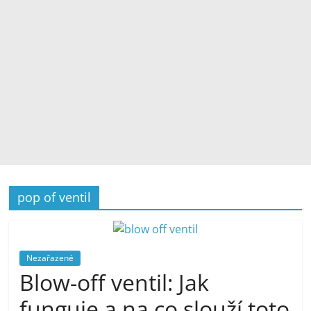
pop of ventil
Nezařazené
Blow-off ventil: Jak
funguje a na co slouží toto