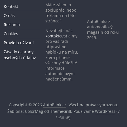
Máte zájem o
Kontakt
spolupráci nebo
O nás
reklamu na této
stránce?
AutoBlink.cz –
Reklama
automobilový
Neváhejte nás
magazín od roku
Cookies
kontaktovat
a my
2019.
pro vás rádi
Pravidla užívání
připravíme
Zásady ochrany
nabídku na míru,
která přinese
osobných údajov
všechny důležité
informace
automobilovým
nadšencůmm.
Copyright © 2026
AutoBlink.cz
. Všechna práva vyhrazena.
Šablona:
ColorMag
od ThemeGrill. Používáme
WordPress
(v
češtině).