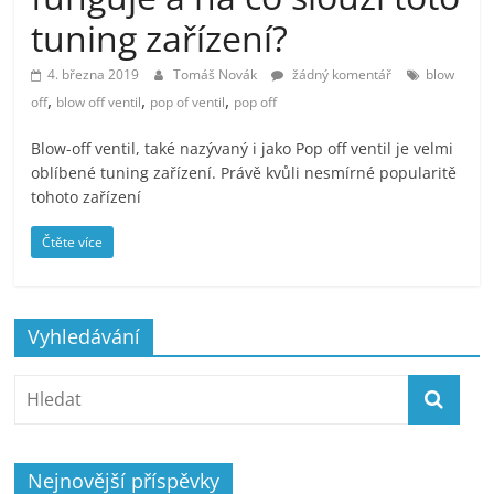
tuning zařízení?
4. března 2019
Tomáš Novák
žádný komentář
blow
,
,
,
off
blow off ventil
pop of ventil
pop off
Blow-off ventil, také nazývaný i jako Pop off ventil je velmi
oblíbené tuning zařízení. Právě kvůli nesmírné popularitě
tohoto zařízení
Čtěte více
Vyhledávání
Nejnovější příspěvky