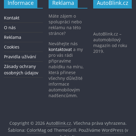
Informace
Reklama
AutoBlink.cz
Máte zájem o
Kontakt
spolupráci nebo
O nás
reklamu na této
stránce?
AutoBlink.cz –
Reklama
automobilový
Neváhejte nás
magazín od roku
Cookies
kontaktovat
a my
2019.
pro vás rádi
Pravidla užívání
připravíme
Zásady ochrany
nabídku na míru,
která přinese
osobných údajov
všechny důležité
informace
automobilovým
nadšencůmm.
Copyright © 2026
AutoBlink.cz
. Všechna práva vyhrazena.
Šablona:
ColorMag
od ThemeGrill. Používáme
WordPress
(v