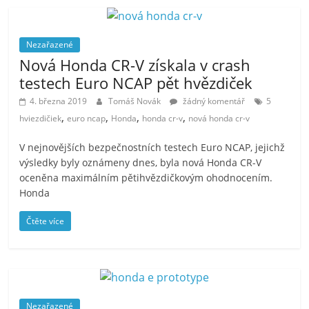
Nezařazené
Nová Honda CR-V získala v crash
testech Euro NCAP pět hvězdiček
4. března 2019
Tomáš Novák
žádný komentář
5
,
,
,
,
hviezdičiek
euro ncap
Honda
honda cr-v
nová honda cr-v
V nejnovějších bezpečnostních testech Euro NCAP, jejichž
výsledky byly oznámeny dnes, byla nová Honda CR-V
oceněna maximálním pětihvězdičkovým ohodnocením.
Honda
Čtěte více
Nezařazené