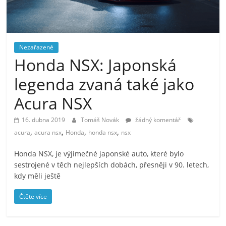
Nezařazené
Honda NSX: Japonská
legenda zvaná také jako
Acura NSX
16. dubna 2019
Tomáš Novák
žádný komentář
,
,
,
,
acura
acura nsx
Honda
honda nsx
nsx
Honda NSX, je výjimečné japonské auto, které bylo
sestrojené v těch nejlepších dobách, přesněji v 90. letech,
kdy měli ještě
Čtěte více