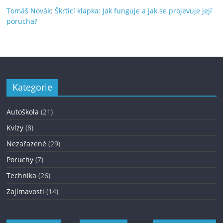
Tomáš Novák
:
Škrticí klapka: Jak funguje a jak se projevuje její
porucha?
Kategorie
Autoškola
(21)
Kvízy
(8)
Nezařazené
(29)
Poruchy
(7)
Technika
(26)
Zajímavosti
(14)